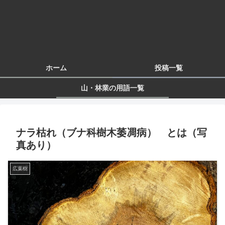
ホーム
投稿一覧
山・林業の用語一覧
ナラ枯れ（ブナ科樹木萎凋病） とは（写
真あり）
広葉樹