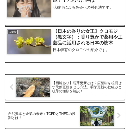
症？！と思った時は
花粉症による鼻炎への対処法です。
【日本の香りの女王】クロモジ
広葉樹
（黒文字）：香り豊かで薬用や工
芸品に活用される日本の樹木
日本特有のクロモジの紹介です。
【図解あり】萌芽更新とは？広葉樹を植樹せ
ず天然更新させる方法。萌芽更新の仕組みと
萌芽の種類を解説！
自然資本と企業の未来：TCFDとTNFDの役
割とは？