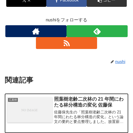
X
Facebook
コピー
nushiをフォローする
nushi
関連記事
照葉樹老齢二次林の 21 年間にわ
広葉樹
たる林分構造の変化 佐藤保
佐藤保先生の「照葉樹老齢二次林の 21
年間にわたる林分構造の変化」という論
文の要約と要点整理しました。放置薪炭
林について約20年間の観測を行った研究
です。