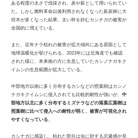
ある程度の太さで伐採され、炭や薪として用いられてい
た。しかし燃料革命以後利用されなくなった薪炭林に大
径木が多くなった結果、太い幹を好むカシナガの被害が
全国的に増えている。
また、近年ナラ枯れの被害が拡大傾向にある原因として
地球温暖化が挙げられる。2023年には北海道でも確認
された様に、本来南の方に生息していたカシノナガキク
イムシの生息範囲が拡大している。
中部地方以南に多く分布するカシなどの照葉樹はカシノ
ナガキクイムシに侵入されても比較的耐性が強いが、
中
部地方以北に多く分布するミズナラなどの落葉広葉樹は
照葉樹に比べて侵入への耐性が弱く、被害が可視化され
やすくなっている
。
カシナガに感染し、枯れた部分は虫に対する忌避感や見