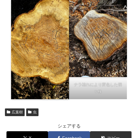
ナラ枯れにより変色した切
り株
広葉樹
虫
シェアする