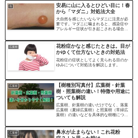
安易に山に入るとひどい目に！春
虫
から「マダニ」対処法大全
大自然を感じたいならマダニに注意が必
要です。マダニに噛まれると、感染症や
アレルギー症状が引き起こされる場合が
あります。本記事では、自然の中でポピ
ュラーに遭遇するが結構怖いマダニの特
徴や対策について解説します
花粉症かなと感じたときは。目が
広葉樹
かゆくて仕方ないときの対処法
花粉症の症状としてよく見られる目のか
ゆみについて対処法を解説します。
【樹種別写真付】広葉樹・針葉
広葉樹
樹・照葉樹の違い！特徴や用途に
ついても解説
広葉樹、針葉樹の違いだけでなく、落葉
広葉樹（夏緑広葉樹）と照葉樹（常緑広
葉樹）の違いなどを具体的な樹種につい
て写真や図も用いて解説します。木の種
類の簡単な見分け方や特徴が簡単にわか
ります。
鼻水が止まらない！これ花粉
広葉樹