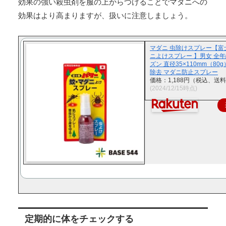
効果の強い殺虫剤を服の上からつけることでマダニへの
効果はより高まりますが、扱いに注意しましょう。
マダニ 虫除けスプレー【富
ニよけスプレー 】男女 全年
ズン 直径35×110mm（80g
除去 マダニ防止スプレー
価格：1,188円（税込、送料
(2024/12/15時点)
定期的に体をチェックする