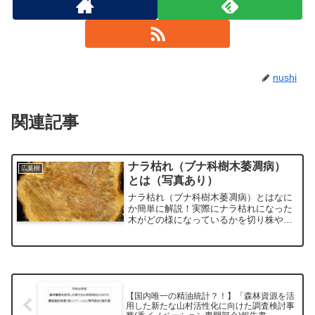
nushi
関連記事
ナラ枯れ（ブナ科樹木萎凋病）
広葉樹
とは（写真あり）
ナラ枯れ（ブナ科樹木萎凋病）とはなに
か簡単に解説！実際にナラ枯れになった
木がどの様になっているかを切り株や断
面の写真とともに解説
【国内唯一の精油統計？！】「森林資源を活
用した新たな山村活性化に向けた調査検討事