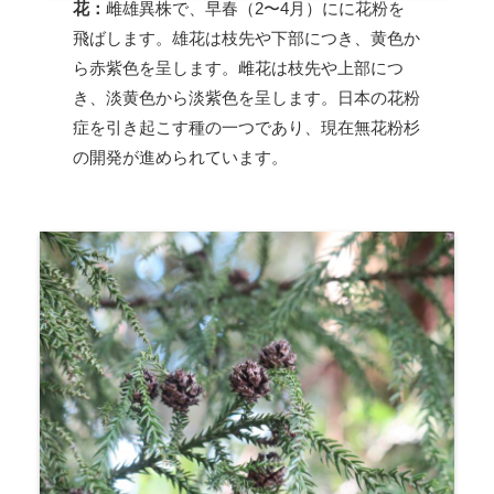
花：
雌雄異株で、早春（2〜4月）にに花粉を
飛ばします。雄花は枝先や下部につき、黄色か
ら赤紫色を呈します。雌花は枝先や上部につ
き、淡黄色から淡紫色を呈します。日本の花粉
症を引き起こす種の一つであり、現在無花粉杉
の開発が進められています。