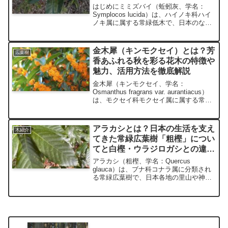
はじめにミミズバイ（蚯蚓灰、学名：
Symplocos lucida）は、ハイノキ科ハイ
ノキ属に属する常緑低木で、日本のなか
でも、東海地方から沖縄地方の温暖な地
域の山林や沿岸部でよく見られる植物で
す。特徴的な小さな白い花と光沢のある
金木犀（キンモクセイ）とは？芳
広葉樹
緑色の葉が...
香あふれる秋を彩る花木の特徴や
魅力、活用方法を徹底解説
金木犀（キンモクセイ、学名：
Osmanthus fragrans var. aurantiacus）
は、モクセイ科モクセイ属に属する常緑
広葉樹で、秋に芳香を放つオレンジ色の
小花を咲かせます。日本では庭木や公園
樹として親しまれ、特にその香りは...
アラカシとは？日本の生活を支え
木紹介
てきた常緑広葉樹「粗樫」につい
てと白樫・ウラジロガシとの違い
を徹底解説
アラカシ（粗樫、学名：Quercus
glauca）は、ブナ科コナラ属に分類され
る常緑広葉樹で、日本各地の里山や神社
の境内、公園などに広く分布していま
す。本記事ではアラカシの特徴や用途、
似た種類である白樫（シラカシ）やウラ
ジロガシとの違いに...