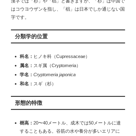
漢字では「杉」や「椙」と書きますが、「杉」は中国で
はコウヨウザンを指し、「椙」は日本でしか通じない国
字です。
分類学的位置
科名：
ヒノキ科（Cupressaceae）
属名：
スギ属（Cryptomeria）
学名：
Cryptomeria japonica
和名：
スギ（杉）
形態的特徴
樹高：
20〜40メートル、成木では50メートルに達
することもある。谷筋の水や養分が多いエリアに