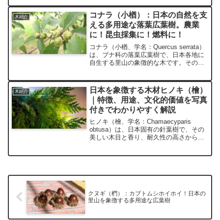
小花を咲かせます。日本では庭木や公園
樹として親しまれ、特にその香りは...
コナラ（小楢）：日本の自然を支
木紹介
える多用途な落葉広葉樹。農業
に！昆虫採集に！燃料に！
コナラ（小楢、学名：Quercus serrata）
は、ブナ科の落葉広葉樹で、日本各地に
自生する里山の象徴的な木です。その木
材は薪や炭として利用され、果実（どん
ぐり）は生態系において重要な役割を果
たします。樹形が美しく、観賞用や緑化
日本を象徴する木材ヒノキ（檜）
木紹介
にも活用...
｜特徴、用途、文化的価値を写真
付きでわかりやすく解説
ヒノキ（檜、学名：Chamaecyparis
obtusa）は、日本固有の針葉樹で、その
美しい木目と香り、耐久性の高さから
「日本を代表する高級木材」として知ら
れています。建築材や神社仏閣の用材と
してのほか、アロマや観賞用としても多
岐にわたり...
クヌギ（椚）：カブトムシホイホイ！日本の
里山を象徴する多用途な広葉樹