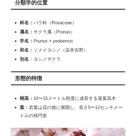
分類学的位置
科名：
バラ科（Rosaceae）
属名：
サクラ属（Prunus）
学名：
Prunus × yedoensis
和名：
ソメイヨシノ（染井吉野）
別名
：ヨシノザクラ
形態的特徴
樹高：
10〜15メートル程度に成長する落葉高木
葉：
若葉は花の後に展開し、長さ5〜12センチメー
トルの楕円形