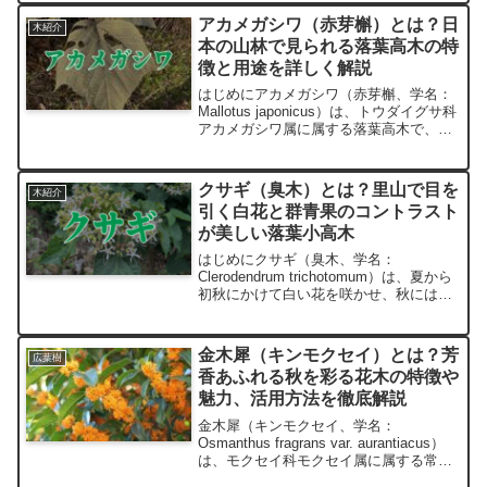
アカメガシワ（赤芽槲）とは？日
木紹介
本の山林で見られる落葉高木の特
徴と用途を詳しく解説
はじめにアカメガシワ（赤芽槲、学名：
Mallotus japonicus）は、トウダイグサ科
アカメガシワ属に属する落葉高木で、日
本各地の山地や荒れ地で見られる植物で
す。その名の通り、若葉が赤みを帯びる
ことが特徴で、落葉することから、季節
クサギ（臭木）とは？里山で目を
木紹介
の移...
引く白花と群青果のコントラスト
が美しい落葉小高木
はじめにクサギ（臭木、学名：
Clerodendrum trichotomum）は、夏から
初秋にかけて白い花を咲かせ、秋には赤
い萼（がく）と群青色の果実という鮮烈
な配色で山里を彩る落葉小高木です。葉
や枝を揉むと独特のにおいがあり、この
金木犀（キンモクセイ）とは？芳
広葉樹
性質が和...
香あふれる秋を彩る花木の特徴や
魅力、活用方法を徹底解説
金木犀（キンモクセイ、学名：
Osmanthus fragrans var. aurantiacus）
は、モクセイ科モクセイ属に属する常緑
広葉樹で、秋に芳香を放つオレンジ色の