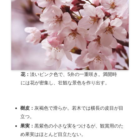
花：
淡いピンク色で、5弁の一重咲き。満開時
には花が密集し、壮観な景色を作り出す。
樹皮：
灰褐色で滑らか。若木では横長の皮目が目
立つ。
果実：
黒紫色の小さな実をつけるが、観賞用のた
め果実はほとんど目立たない。